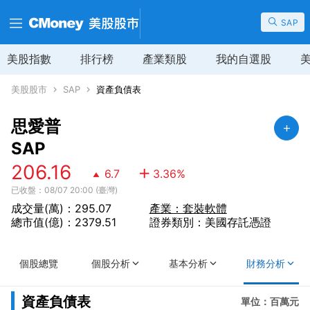
SAP
美股指數
排行榜
產業類股
我的自選股
美股股市
SAP
資產負債表
思愛普
SAP
206.16
6.7
3.36
%
已收盤：08/07 20:00 (臺灣)
成交量(萬)：295.07
產業：套裝軟體
總市值(億)：2379.51
證券類別：美國存託憑證
個股總覽
個股分析
基本分析
財務分析
資產負債表
單位：百萬元