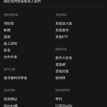
關於我們
部落格
加入我們
理財寶商城
美股專區
理財寶
美股放大鏡
軟體
美股股市
講座
美股ETF
線上課程
模擬投資
影音
合作作者
股市大富翁
選股網
股市社群
雲端控股
股市爆料同學會
報明牌
投資理財
跨領域學習
投資網誌
學到
Money錢
口袋Studio