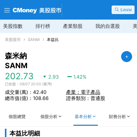
SANM
美股指數
排行榜
產業類股
我的自選股
美股股市
SANM
本益比
森米納
SANM
202.73
2.93
1.42
%
已收盤：08/07 20:00 (臺灣)
成交量(萬)：42.40
產業：電子產品
總市值(億)：108.66
證券類別：普通股
個股總覽
個股分析
基本分析
財務分析
本益比明細