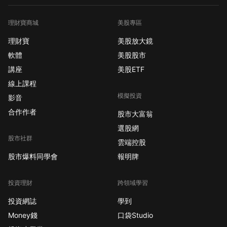
理財寶商城
美股專區
理財寶
美股放大鏡
軟體
美股股市
講座
美股ETF
線上課程
模擬投資
影音
合作作者
股市大富翁
選股網
股市社群
雲端控股
股市爆料同學會
報明牌
投資理財
跨領域學習
投資網誌
學到
Money錢
口袋Studio