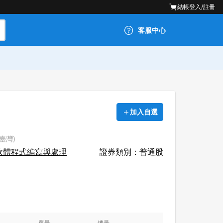
結帳
登入/註冊
客服中心
加入自選
(臺灣)
軟體程式編寫與處理
證券類別：普通股
單量
總量