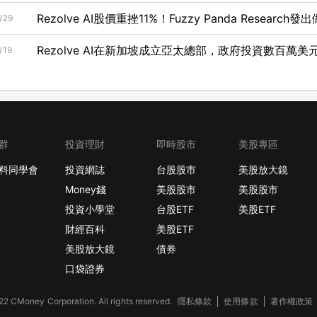
Rezolve AI股價重挫11%！Fuzzy Panda Resear
/29
Rezolve AI在新加坡成立亞太總部，政府投資數百萬
/19
群
投資理財
即時股市
美股專區
料同學會
投資網誌
台股股市
美股放大鏡
Money錢
美股股市
美股股市
投資小學堂
台股ETF
美股ETF
財經百科
美股ETF
美股放大鏡
債券
口袋證券
2 CMoney Corporation. All rights reserved.
隱私條款
使用條款
著作權政策