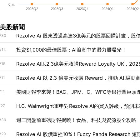
0 元
2023Q2
2023Q3
2023Q4
2024Q1
2024Q2
美股新聞
Rezolve Ai 股東透過高達3億美元的股票回購計畫，股
/30
投資$1,000的最佳股票：AI浪潮中的潛力股曝光！
/14
Rezolve AI以2.3億美元收購Reward Loyalty U
/15
ARR！
Rezolve Ai 以 2.3 億美元收購 Reward，推動 AI 
/11
美國財報季來襲！BAC、JPM、C、WFC等銀行業巨頭
/11
H.C. Wainwright重申對Rezolve AI的買入評級，
/27
週三開盤前重磅財報揭曉！食品、科技與資源股全攻略
/30
Rezolve AI 股價重挫10%！Fuzzy Panda Resear
/29