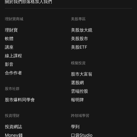
關於我們
部落格
加入我們
理財寶商城
美股專區
理財寶
美股放大鏡
軟體
美股股市
講座
美股ETF
線上課程
模擬投資
影音
合作作者
股市大富翁
選股網
股市社群
雲端控股
股市爆料同學會
報明牌
投資理財
跨領域學習
投資網誌
學到
Money錢
口袋Studio