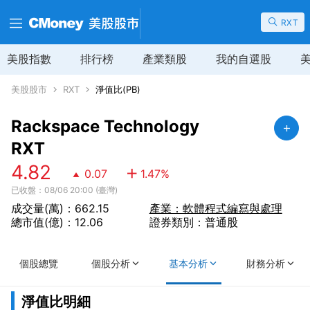
RXT
美股指數
排行榜
產業類股
我的自選股
美股股市
RXT
淨值比(PB)
Rackspace Technology
RXT
4.82
0.07
1.47
%
已收盤：08/06 20:00 (臺灣)
成交量(萬)：662.15
產業：軟體程式編寫與處理
總市值(億)：12.06
證券類別：普通股
個股總覽
個股分析
基本分析
財務分析
淨值比明細