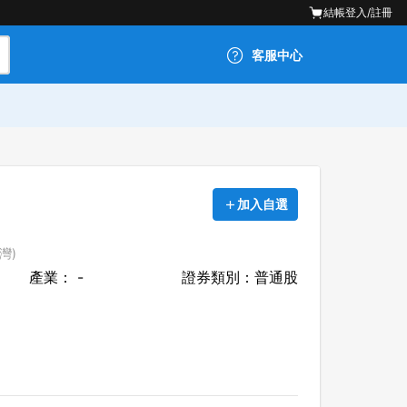
結帳
登入/註冊
客服中心
加入自選
灣)
產業： -
證券類別：普通股