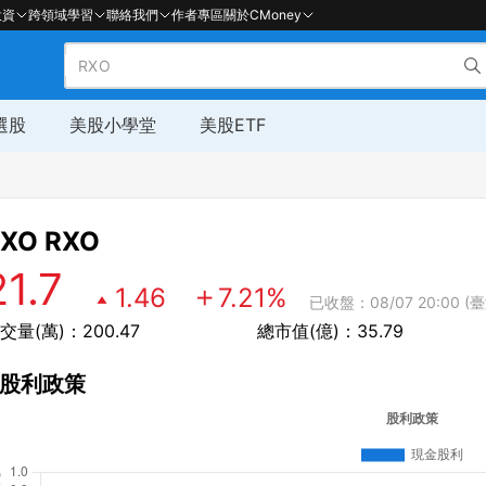
投資
跨領域學習
聯絡我們
作者專區
關於CMoney
選股
美股小學堂
美股ETF
RXO
RXO
21.7
1.46
7.21
%
已收盤：08/07 20:00 (臺
交量(萬)：200.47
總市值(億)：35.79
股利政策