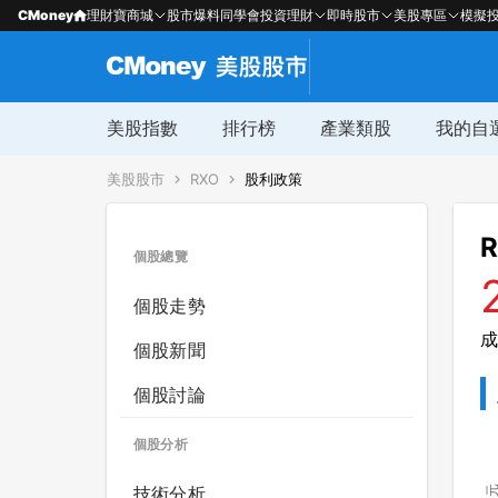
CMoney
理財寶商城
股市爆料同學會
投資理財
即時股市
美股專區
模擬
美股指數
排行榜
產業類股
我的自
美股股市
RXO
股利政策
個股總覽
個股走勢
成
個股新聞
個股討論
個股分析
技術分析