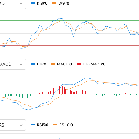
K(9):
0
D(9):
0
DIF:
0
MACD:
0
DIF-MACD:
0
RSI5:
0
RSI10:
0