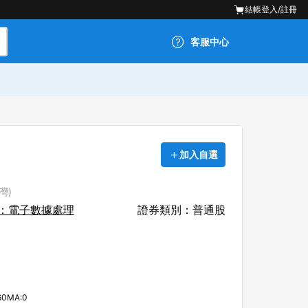
結帳
登入/註冊
客服中心
加入自選
灣)
：電子數據處理
證券類別：普通股
60MA:0