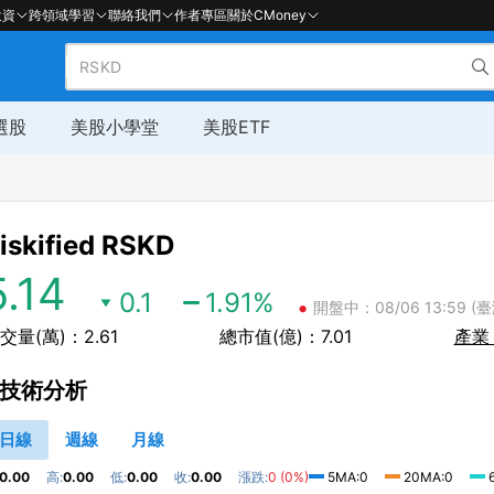
投資
跨領域學習
聯絡我們
作者專區
關於CMoney
選股
美股小學堂
美股ETF
iskified
RSKD
5.14
0.1
1.91
%
•
開盤中：08/06 13:59 (臺
交量(萬)：2.61
總市值(億)：7.01
產業
技術分析
日線
週線
月線
0.00
高:
0.00
低:
0.00
收:
0.00
漲跌:
0 (0%)
5MA:0
20MA:0