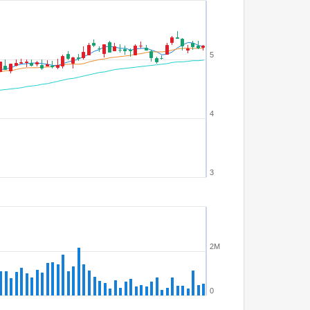
5
4
3
2M
0