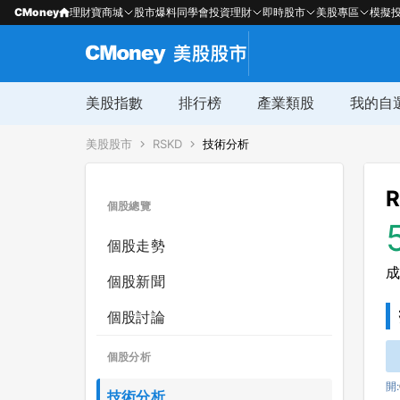
CMoney
理財寶商城
股市爆料同學會
投資理財
即時股市
美股專區
模擬
美股指數
排行榜
產業類股
我的自
美股股市
RSKD
技術分析
R
個股總覽
個股走勢
成
個股新聞
個股討論
個股分析
開:
技術分析