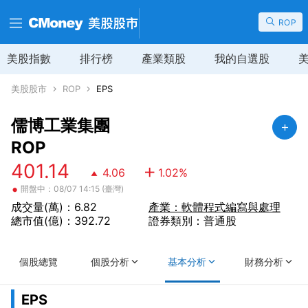
ROP
美股指數
排行榜
產業類股
我的自選股
美股股市
ROP
EPS
儒博工業集團
ROP
401.14
4.06
1.02
%
•
開盤中：08/07 14:15 (臺灣)
成交量(萬)：6.82
產業：軟體程式編寫與處理
總市值(億)：392.72
證券類別：普通股
個股總覽
個股分析
基本分析
財務分析
EPS