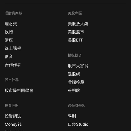
理財寶商城
美股專區
理財寶
美股放大鏡
軟體
美股股市
講座
美股ETF
線上課程
模擬投資
影音
合作作者
股市大富翁
選股網
股市社群
雲端控股
股市爆料同學會
報明牌
投資理財
跨領域學習
投資網誌
學到
Money錢
口袋Studio