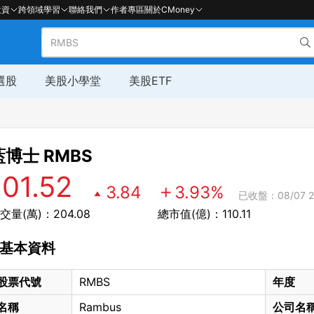
投資
跨領域學習
聯絡我們
作者專區
關於CMoney
選股
美股小學堂
美股ETF
藍博士
RMBS
101.52
3.84
3.93
%
已收盤：08/07 2
交量(萬)：204.08
總市值(億)：110.11
基本資料
股票代號
RMBS
年度
名稱
Rambus
公司名