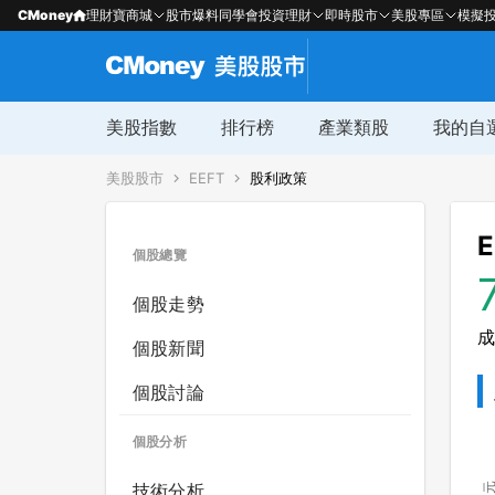
CMoney
理財寶商城
股市爆料同學會
投資理財
即時股市
美股專區
模擬
美股指數
排行榜
產業類股
我的自
美股股市
EEFT
股利政策
E
個股總覽
個股走勢
成
個股新聞
個股討論
個股分析
技術分析