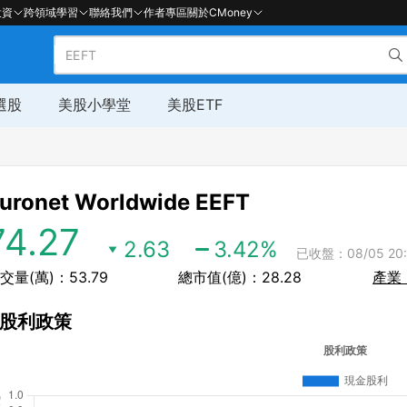
投資
跨領域學習
聯絡我們
作者專區
關於CMoney
選股
美股小學堂
美股ETF
uronet Worldwide
EEFT
74.27
2.63
3.42
%
已收盤：08/05 20:
交量(萬)：53.79
總市值(億)：28.28
產業
股利政策