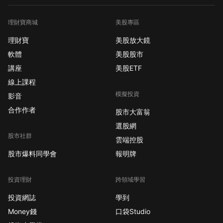
理財寶商城
美股專區
理財寶
美股放大鏡
軟體
美股股市
講座
美股ETF
線上課程
模擬投資
影音
合作作者
股市大富翁
選股網
股市社群
雲端控股
股市爆料同學會
報明牌
投資理財
跨領域學習
投資網誌
學到
Money錢
口袋Studio