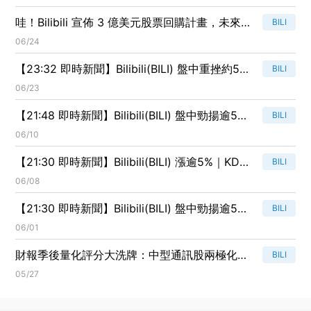
哇！Bilibili 宣佈 3 億美元股票回購計畫，未來
BILI
兩年內將重磅出擊！
06/24
【23:32 即時新聞】Bilibili(BILI) 盤中重挫約5%
BILI
技術指標轉弱、股價跌破週月線壓力加大
06/23
【21:48 即時新聞】Bilibili(BILI) 盤中勁揚逾5%
BILI
／KD回升、MACD翻多動能增溫
06/10
【21:30 即時新聞】Bilibili(BILI) 漲逾5%｜KD、
BILI
MACD 負面鈍化賣壓收斂
06/08
【21:30 即時新聞】Bilibili(BILI) 盤中勁揚逾5%
BILI
／技術指標超跌後反彈、短線回補賣壓
06/01
財報季後量化評分大洗牌：中型通訊股兩極化，
BILI
Nexstar、VEON領跑、Bilibili慘跌
05/27