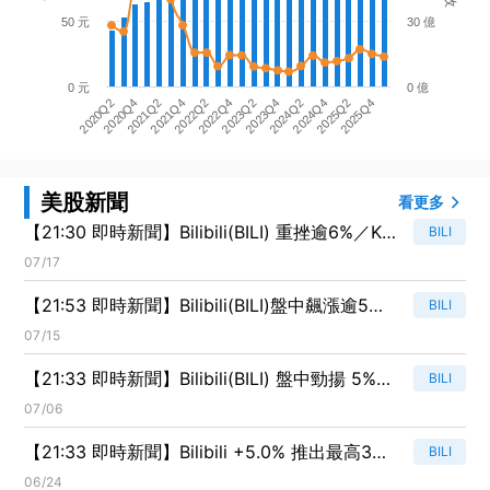
50 元
30 億
0 元
0 億
2020Q4
2022Q2
2023Q4
2025Q2
2020Q2
2021Q4
2023Q2
2024Q4
2021Q2
2022Q4
2024Q2
2025Q4
美股新聞
看更多
【21:30 即時新聞】Bilibili(BILI) 重挫逾6%／KD
BILI
高檔轉弱、短線漲多拉回風險升溫
07/17
【21:53 即時新聞】Bilibili(BILI)盤中飆漲逾5%
BILI
技術指標轉強推升買盤
07/15
【21:33 即時新聞】Bilibili(BILI) 盤中勁揚 5%：
BILI
KD、MACD 技術指標同步轉強推升買盤
07/06
【21:33 即時新聞】Bilibili +5.0% 推出最高3億
BILI
美元庫藏股計畫激勵股價
06/24