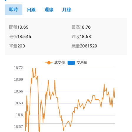
即時
日線
週線
月線
開盤
18.69
最高
18.76
最低
18.545
昨收
18.58
單量
200
總量
2061529