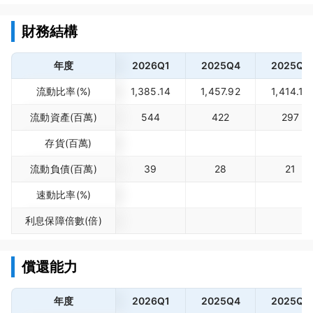
財務結構
年度
2026Q1
2025Q4
2025Q3
流動比率(%)
1,385.14
1,457.92
1,414.17
流動資產(百萬)
544
422
297
存貨(百萬)
流動負債(百萬)
39
28
21
速動比率(%)
利息保障倍數(倍)
償還能力
年度
2026Q1
2025Q4
2025Q3