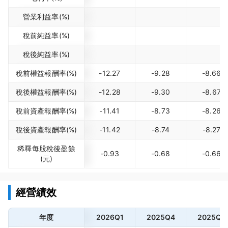
營業利益率(%)
稅前純益率(%)
稅後純益率(%)
稅前權益報酬率(%)
-12.27
-9.28
-8.66
稅後權益報酬率(%)
-12.28
-9.30
-8.67
稅前資產報酬率(%)
-11.41
-8.73
-8.26
稅後資產報酬率(%)
-11.42
-8.74
-8.27
稀釋每股稅後盈餘
-0.93
-0.68
-0.66
(元)
經營績效
年度
2026Q1
2025Q4
2025Q3