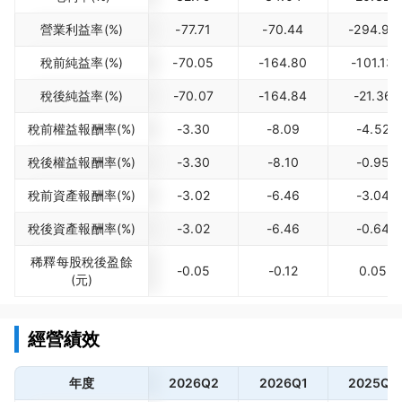
營業利益率(%)
-77.71
-70.44
-294.97
稅前純益率(%)
-70.05
-164.80
-101.13
稅後純益率(%)
-70.07
-164.84
-21.36
稅前權益報酬率(%)
-3.30
-8.09
-4.52
稅後權益報酬率(%)
-3.30
-8.10
-0.95
稅前資產報酬率(%)
-3.02
-6.46
-3.04
稅後資產報酬率(%)
-3.02
-6.46
-0.64
稀釋每股稅後盈餘
-0.05
-0.12
0.05
(元)
經營績效
年度
2026Q2
2026Q1
2025Q4