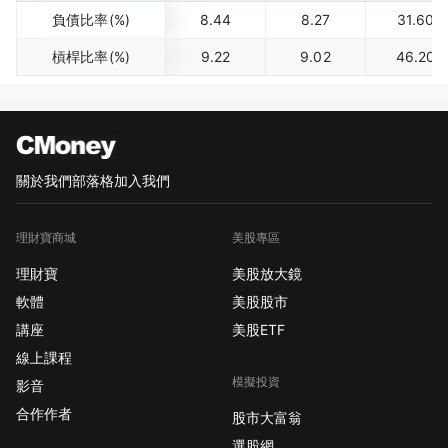
負債比率(%)
8.44
8.27
31.60
槓桿比率(%)
9.22
9.02
46.20
關於我們
部落格
加入我們
理財寶商城
美股專區
理財寶
美股放大鏡
軟體
美股股市
講座
美股ETF
線上課程
模擬投資
影音
合作作者
股市大富翁
選股網