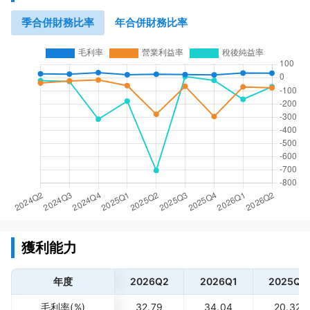
季合併財務比率
年合併財務比率
獲利能力
年度
2026Q2
2026Q1
2025Q4
毛利率(%)
32.79
34.04
20.32