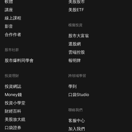
軟體
美股股市
講座
美股ETF
線上課程
模擬投資
影音
合作作者
股市大富翁
選股網
股市社群
雲端控股
股市爆料同學會
報明牌
投資理財
跨領域學習
投資網誌
學到
Money錢
口袋Studio
投資小學堂
聯絡我們
財經百科
美股放大鏡
客服中心
口袋證券
加入我們