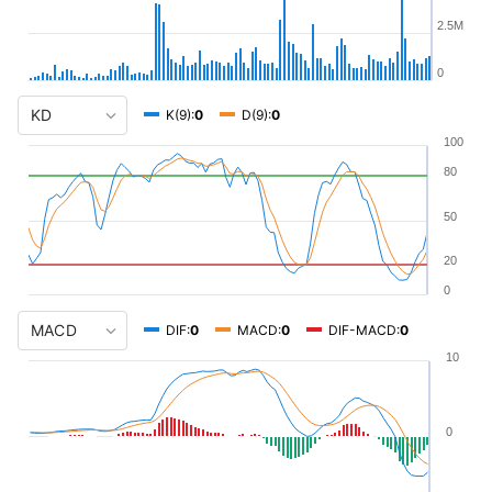
2.5M
0
K(9):
0
D(9):
0
100
80
50
20
0
DIF:
0
MACD:
0
DIF-MACD:
0
10
0