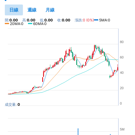
日線
週線
月線
開:
0.00
高:
0.00
低:
0.00
收:
0.00
漲跌:
0 (0%)
5MA:0
20MA:0
60MA:0
80
60
40
20
0
成交量:
0
5M