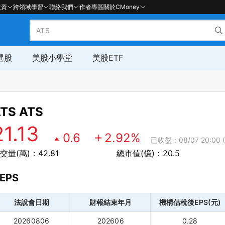
投資
跨領域學習
聯絡我們
作者專區
關於CMoney
選股
美股小學堂
美股ETF
TS
ATS
21.13
0.6
2.92
%
已收盤：08/07 20:00 
交量(萬)：42.81
總市值(億)：20.5
EPS
法說會日期
財報結束年月
機構估稅後EPS(元)
20260806
202606
0.28