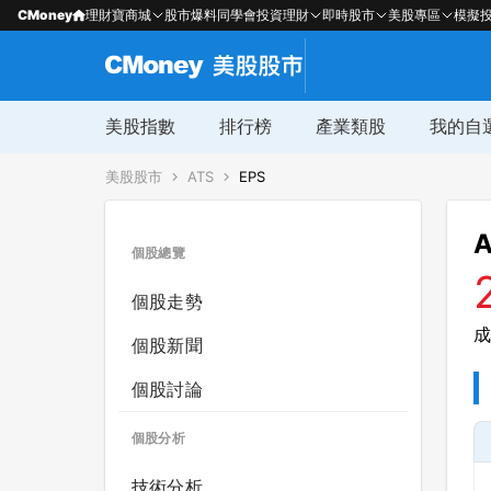
CMoney
理財寶商城
股市爆料同學會
投資理財
即時股市
美股專區
模擬
美股指數
排行榜
產業類股
我的自
美股股市
ATS
EPS
A
個股總覽
個股走勢
成
個股新聞
個股討論
個股分析
技術分析