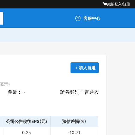
結帳
登入/註冊
客服中心
加入自選
(臺灣)
產業： -
證券類別：普通股
公司公告稅後EPS(元)
預估差幅(%)
0.25
-10.71