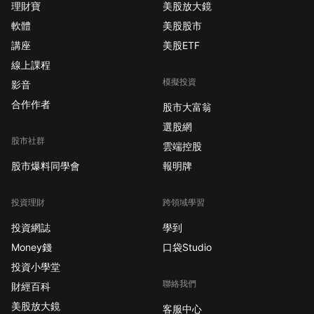
理財寶
美股放大鏡
軟體
美股股市
講座
美股ETF
線上課程
模擬投資
影音
合作作者
股市大富翁
選股網
股市社群
雲端控股
股市爆料同學會
報明牌
投資理財
跨領域學習
投資網誌
學到
Money錢
口袋Studio
投資小學堂
聯絡我們
財經百科
美股放大鏡
客服中心