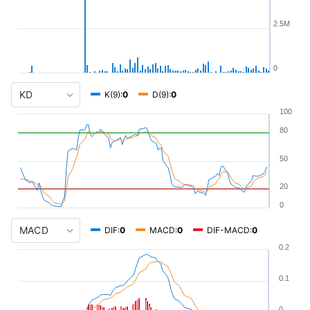
2.5M
0
K(9):
0
D(9):
0
100
80
50
20
0
DIF:
0
MACD:
0
DIF-MACD:
0
0.2
0.1
0