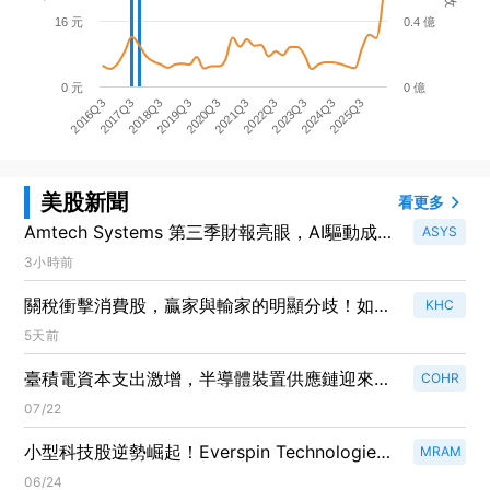
16 元
0.4 億
0 元
0 億
2020Q3
2025Q3
2016Q3
2021Q3
2017Q3
2022Q3
2018Q3
2023Q3
2019Q3
2024Q3
美股新聞
看更多
Amtech Systems 第三季財報亮眼，AI驅動成長
ASYS
勢頭強勁！
3小時前
關稅衝擊消費股，贏家與輸家的明顯分歧！如何
KHC
辨別？
5天前
臺積電資本支出激增，半導體裝置供應鏈迎來新
COHR
機遇！
07/22
小型科技股逆勢崛起！Everspin Technologies
MRAM
與QuickLogic成為動能之王
06/24