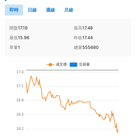
即時
日線
週線
月線
開盤
17.19
最高
17.48
最低
15.96
昨收
17.44
單量
1
總量
555680