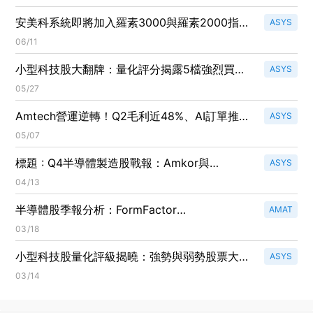
安美科系統即將加入羅素3000與羅素2000指
ASYS
數，股價飆升4.9%！
06/11
小型科技股大翻牌：量化評分揭露5檔強烈買
ASYS
入、5檔強烈賣出
05/27
Amtech營運逆轉！Q2毛利近48%、AI訂單推動
ASYS
TPS佔比逾30%，公司估Q3 AI營收可達40%
05/07
標題 : Q4半導體製造股戰報：Amkor與
ASYS
Teradyne強勢上攻、Amtech逆風下跌
04/13
半導體股季報分析：FormFactor
AMAT
(NASDAQ:FORM) 表現亮眼，業界前景看好！
03/18
小型科技股量化評級揭曉：強勢與弱勢股票大比
ASYS
拼！
03/14