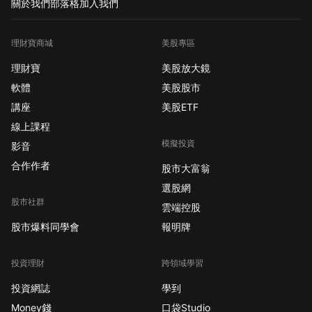
關於我們
部落格
加入我們
理財寶商城
美股專區
理財寶
美股放大鏡
軟體
美股股市
講座
美股ETF
線上課程
模擬投資
影音
合作作者
股市大富翁
選股網
股市社群
雲端控股
股市爆料同學會
報明牌
投資理財
跨領域學習
投資網誌
學到
Money錢
口袋Studio