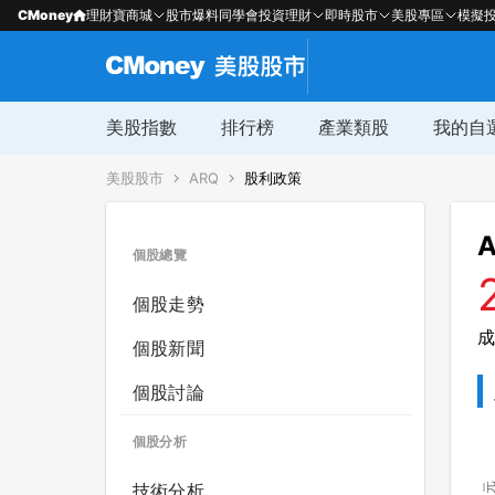
CMoney
理財寶商城
股市爆料同學會
投資理財
即時股市
美股專區
模擬
美股指數
排行榜
產業類股
我的自
美股股市
ARQ
股利政策
A
個股總覽
個股走勢
成
個股新聞
個股討論
個股分析
技術分析