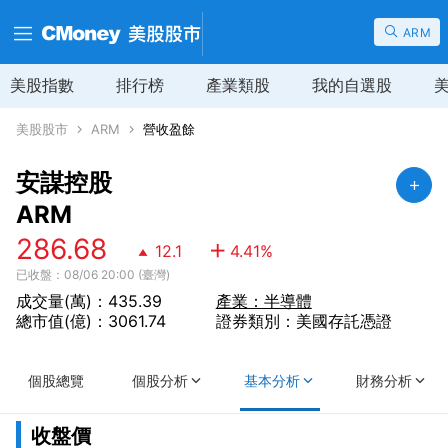
ARM
美股指數
排行榜
產業類股
我的自選股
美股股市
ARM
營收盈餘
安謀控股
ARM
286.68
12.1
4.41
%
已收盤：08/06 20:00 (臺灣)
成交量(萬)：435.39
產業：半導體
總市值(億)：3061.74
證券類別：美國存託憑證
個股總覽
個股分析
基本分析
財務分析
收盤價