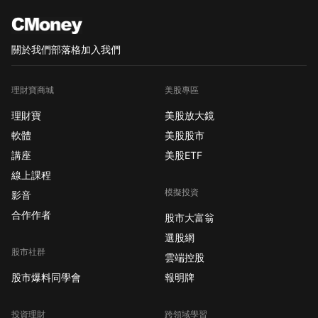
關於我們
部落格
加入我們
理財寶商城
美股專區
理財寶
美股放大鏡
軟體
美股股市
講座
美股ETF
線上課程
模擬投資
影音
合作作者
股市大富翁
選股網
股市社群
雲端控股
股市爆料同學會
報明牌
投資理財
跨領域學習