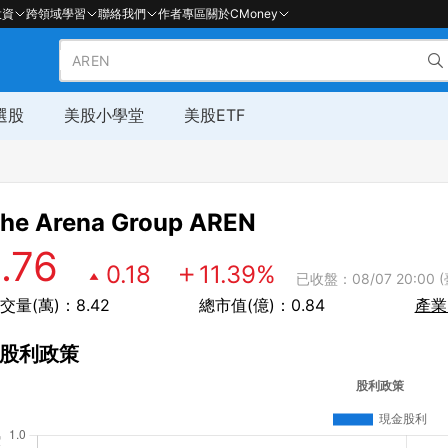
投資
跨領域學習
聯絡我們
作者專區
關於CMoney
選股
美股小學堂
美股ETF
he Arena Group
AREN
1.76
0.18
11.39
%
已收盤：08/07 20:00 
交量(萬)：8.42
總市值(億)：0.84
產業
股利政策