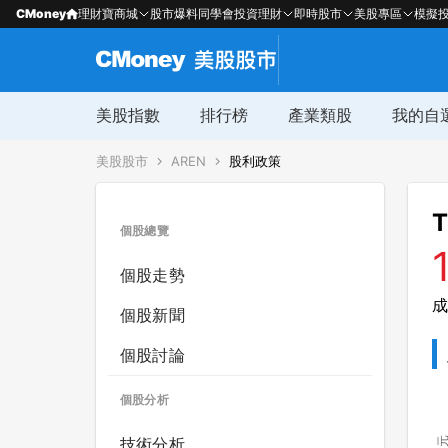
CMoney
理財寶商城
股市爆料同學會
投資理財
即時股市
美股專區
模擬
美股指數
排行榜
產業類股
我的自
美股股市
AREN
股利政策
T
個股總覽
個股走勢
成
個股新聞
個股討論
個股分析
技術分析