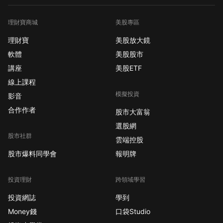
理財寶商城
美股專區
理財寶
美股放大鏡
軟體
美股股市
講座
美股ETF
線上課程
模擬投資
影音
合作作者
股市大富翁
選股網
股市社群
雲端控股
股市爆料同學會
報明牌
投資理財
跨領域學習
投資網誌
學到
Money錢
口袋Studio