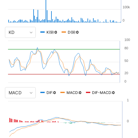
100k
0
K(9):
0
D(9):
0
100
80
50
20
0
DIF:
0
MACD:
0
DIF-MACD:
0
1
0