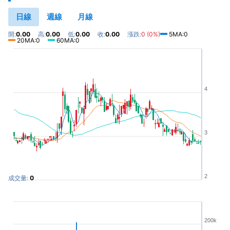
日線
週線
月線
開:
0.00
高:
0.00
低:
0.00
收:
0.00
漲跌:
0 (0%)
5MA:0
20MA:0
60MA:0
4
3
2
成交量:
0
200k