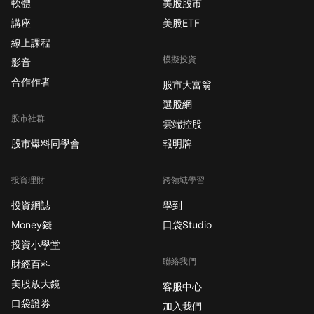
軟體
美股股市
講座
美股ETF
線上課程
模擬投資
影音
合作作者
股市大富翁
選股網
股市社群
雲端控股
股市爆料同學會
報明牌
投資理財
跨領域學習
投資網誌
學到
Money錢
口袋Studio
投資小學堂
聯絡我們
財經百科
美股放大鏡
客服中心
口袋證券
加入我們