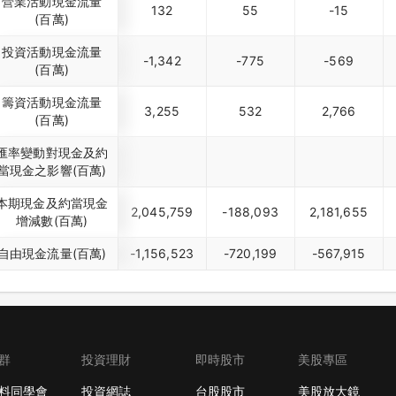
營業活動現金流量
132
55
-15
(百萬)
投資活動現金流量
-1,342
-775
-569
(百萬)
籌資活動現金流量
3,255
532
2,766
(百萬)
匯率變動對現金及約
當現金之影響(百萬)
本期現金及約當現金
2,045,759
-188,093
2,181,655
增減數(百萬)
自由現金流量(百萬)
-1,156,523
-720,199
-567,915
群
投資理財
即時股市
美股專區
料同學會
投資網誌
台股股市
美股放大鏡