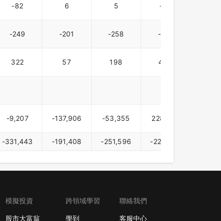
-82
6
5
-52
-75
-249
-201
-258
-174
-32
322
57
198
455
163
-9,207
-137,906
-53,355
228,022
54,8
-331,443
-191,408
-251,596
-223,313
-130,
模擬投資
跨領域學習
聯絡我們
股市大富翁
學到
客服中心