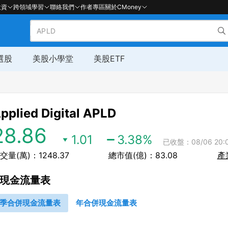
投資
跨領域學習
聯絡我們
作者專區
關於CMoney
選股
美股小學堂
美股ETF
pplied Digital
APLD
28.86
1.01
3.38
%
已收盤：08/06 20:0
交量(萬)：1248.37
總市值(億)：83.08
產
現金流量表
季合併現金流量表
年合併現金流量表