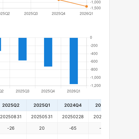
2025Q2
2025Q1
2024Q4
2024Q3
2024
20250831
20250531
20250228
20241130
20240
-26
20
-65
-128
15