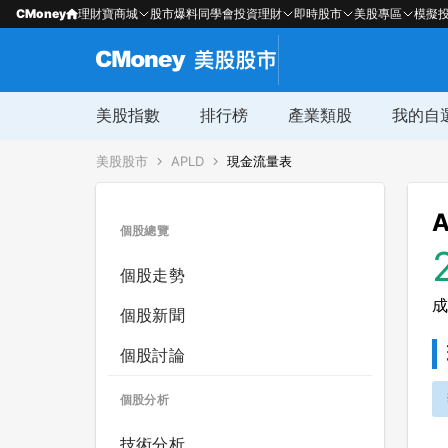
CMoney
理財寶商城
股市爆料同學會
投資理財
即時股市
美股專區
模擬
美股指數
排行榜
產業類股
我的自
美股股市
APLD
現金流量表
A
個股總覽
個股走勢
成
個股新聞
個股討論
個股分析
技術分析