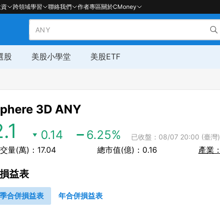
投資
跨領域學習
聯絡我們
作者專區
關於CMoney
選股
美股小學堂
美股ETF
phere 3D
ANY
2.1
0.14
6.25
%
已收盤：08/07 20:00 (臺灣)
交量(萬)：17.04
總市值(億)：0.16
產業
損益表
季合併損益表
年合併損益表