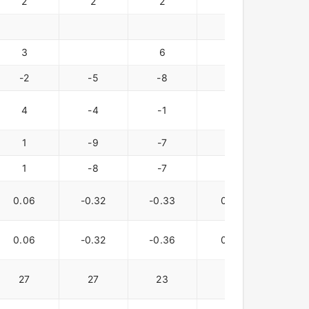
2
2
2
2
3
-
3
6
4
-2
-5
-8
-5
-5
4
-4
-1
1
2
1
-9
-7
2
1
-8
-7
4
6
0.06
-0.32
-0.33
0.01
0.1
0.06
-0.32
-0.36
0.01
0.1
27
27
23
20
18