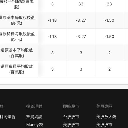
稀釋平均股數(百萬
3
33
28
股)
還原基本每股稅後盈
-1.18
-3.27
-1.50
餘(元)
還原稀釋每股稅後盈
-1.18
-3.27
-1.50
餘(元)
還原基本平均股數
3
3
2
(百萬股)
還原稀釋平均股數
3
3
2
(百萬股)
群
投資理財
即時股市
美股專區
料同學會
投資網誌
台股股市
美股放大鏡
Money錢
美股股市
美股股市