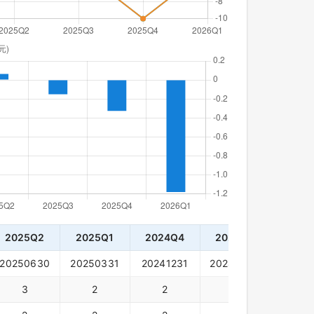
2025Q2
2025Q1
2024Q4
2024Q3
2024
20250630
20250331
20241231
20240930
20240
3
2
2
2
4