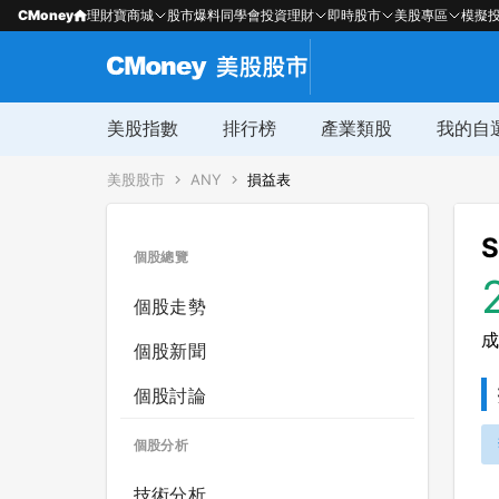
CMoney
理財寶商城
股市爆料同學會
投資理財
即時股市
美股專區
模擬
美股指數
排行榜
產業類股
我的自
美股股市
ANY
損益表
S
個股總覽
個股走勢
成
個股新聞
個股討論
個股分析
技術分析