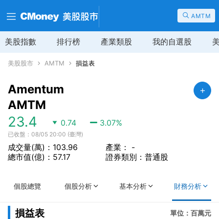
AMTM
美股指數
排行榜
產業類股
我的自選股
美股股市
AMTM
損益表
Amentum
AMTM
23.4
0.74
3.07
%
已收盤：08/05 20:00 (臺灣)
成交量(萬)：103.96
產業： -
總市值(億)：57.17
證券類別：普通股
個股總覽
個股分析
基本分析
財務分析
損益表
單位：百萬元