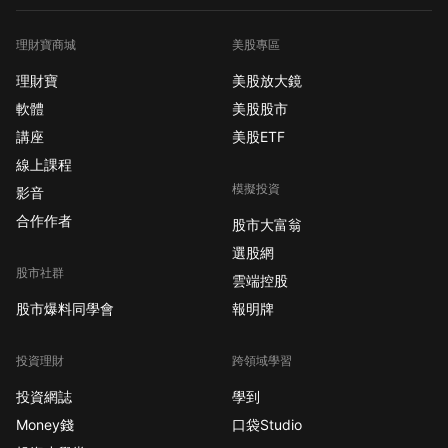
理財寶商城
美股專區
理財寶
美股放大鏡
軟體
美股股市
講座
美股ETF
線上課程
模擬投資
影音
合作作者
股市大富翁
選股網
股市社群
雲端控股
股市爆料同學會
報明牌
投資理財
跨領域學習
投資網誌
學到
Money錢
口袋Studio