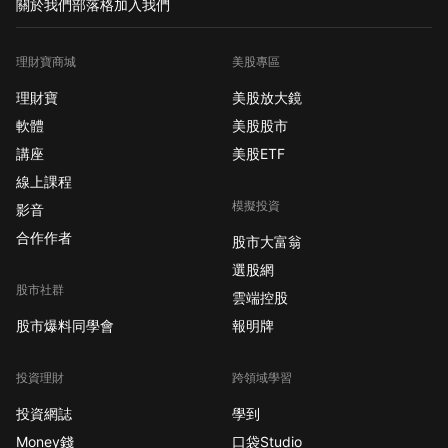
關於我們
部落格
加入我們
理財寶商城
美股專區
理財寶
美股放大鏡
軟體
美股股市
講座
美股ETF
線上課程
模擬投資
影音
合作作者
股市大富翁
選股網
股市社群
雲端控股
股市爆料同學會
報明牌
投資理財
跨領域學習
投資網誌
學到
Money錢
口袋Studio