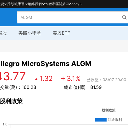
投資
跨領域學習
聯絡我們
作者專區
關於CMoney
選股
美股小學堂
美股ETF
llegro MicroSystems
ALGM
43.77
1.32
3.1
%
已收盤：08/07 20:00 
交量(萬)：160.28
總市值(億)：81.59
股利政策