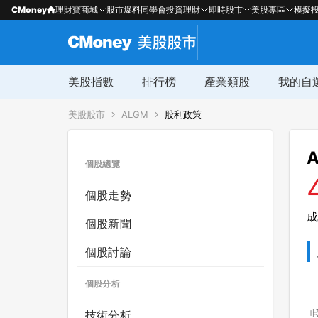
CMoney
理財寶商城
股市爆料同學會
投資理財
即時股市
美股專區
模擬
美股指數
排行榜
產業類股
我的自
美股股市
ALGM
股利政策
A
個股總覽
個股走勢
成
個股新聞
個股討論
個股分析
技術分析