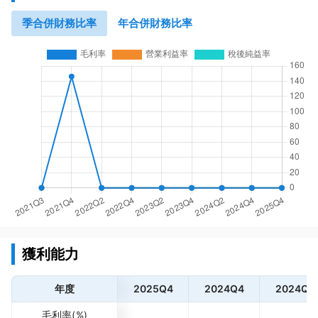
季合併財務比率
年合併財務比率
獲利能力
年度
2025Q4
2024Q4
2024Q2
毛利率(%)