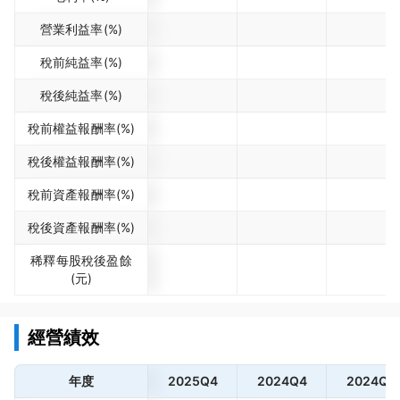
營業利益率(%)
稅前純益率(%)
稅後純益率(%)
稅前權益報酬率(%)
稅後權益報酬率(%)
稅前資產報酬率(%)
稅後資產報酬率(%)
稀釋每股稅後盈餘
(元)
經營績效
年度
2025Q4
2024Q4
2024Q2