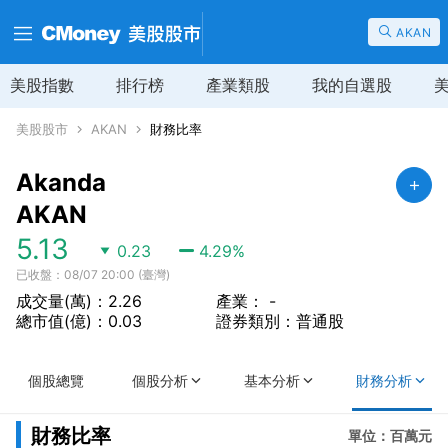
AKAN
美股指數
排行榜
產業類股
我的自選股
美股股市
AKAN
財務比率
Akanda
AKAN
5.13
0.23
4.29
%
已收盤：08/07 20:00 (臺灣)
成交量(萬)：2.26
產業： -
總市值(億)：0.03
證券類別：普通股
個股總覽
個股分析
基本分析
財務分析
財務比率
單位：百萬元