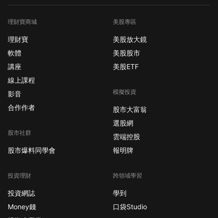
理財寶商城
美股專區
理財寶
美股放大鏡
軟體
美股股市
講座
美股ETF
線上課程
模擬投資
影音
合作作者
股市大富翁
選股網
股市社群
雲端控股
股市爆料同學會
報明牌
投資理財
跨領域學習
投資網誌
學到
Money錢
口袋Studio