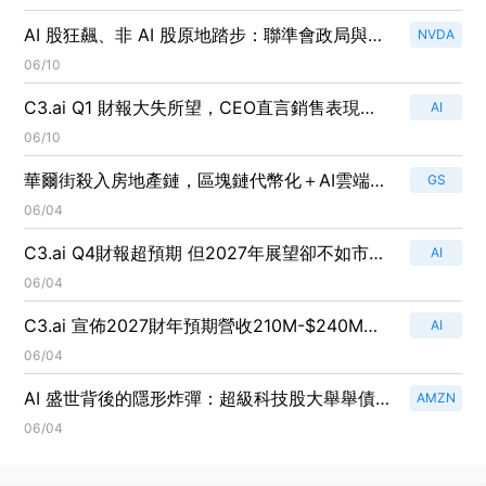
AI 股狂飆、非 AI 股原地踏步：聯準會政局與中
NVDA
東戰火，如何把美股推向新一輪「失衡牛市」？
06/10
C3.ai Q1 財報大失所望，CEO直言銷售表現
AI
「無法接受」！
06/10
華爾街殺入房地產鏈，區塊鏈代幣化＋AI雲端基
GS
金：傳統資產大洗牌
06/04
C3.ai Q4財報超預期 但2027年展望卻不如市場
AI
樂觀
06/04
C3.ai 宣佈2027財年預期營收210M-$240M，
AI
計畫削減成本135M以扭轉頹勢！
06/04
AI 盛世背後的隱形炸彈：超級科技股大舉舉債、
AMZN
IPO 洪流與「基礎設施軍備競賽」
06/04