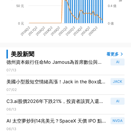
50 元
0.4 億
0 元
0 億
2018Q2
2023Q2
2017Q2
2022Q2
2016Q2
2021Q2
2020Q2
2025Q2
2019Q2
2024Q2
美股新聞
看更多
德州資本銀行任命Mo Jamous為首席數位與資
AI
訊官，推動科技戰略革新！
07/13
美國小型股短空情緒高漲！Jack in the Box成
JACK
為最受做空股票之王！
07/02
C3.ai股價2026年下跌21%，投資者該買入還是
AI
逃跑？
06/13
AI 太空夢炒到14兆美元？SpaceX 天價 IPO 點
NVDA
燃「宇宙資料中心」賭局
06/13