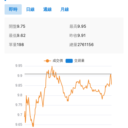
即時
日線
週線
月線
開盤
9.75
最高
9.95
最低
9.62
昨收
9.91
單量
198
總量
2761156