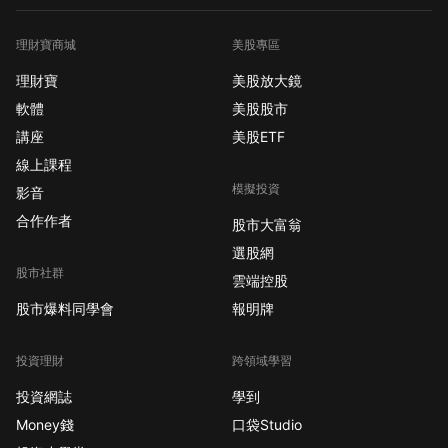
理財寶商城
美股專區
理財寶
美股放大鏡
軟體
美股股市
講座
美股ETF
線上課程
模擬投資
影音
合作作者
股市大富翁
選股網
股市社群
雲端控股
股市爆料同學會
報明牌
投資理財
跨領域學習
投資網誌
學到
Money錢
口袋Studio