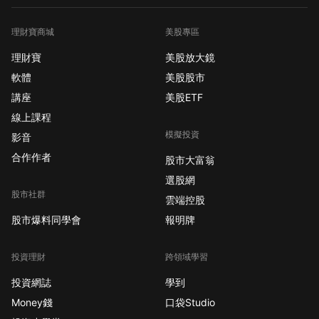
理財寶商城
美股專區
理財寶
美股放大鏡
軟體
美股股市
講座
美股ETF
線上課程
模擬投資
影音
合作作者
股市大富翁
選股網
股市社群
雲端控股
股市爆料同學會
報明牌
投資理財
跨領域學習
投資網誌
學到
Money錢
口袋Studio