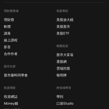
理財寶商城
美股專區
理財寶
美股放大鏡
軟體
美股股市
講座
美股ETF
線上課程
模擬投資
影音
合作作者
股市大富翁
選股網
股市社群
雲端控股
股市爆料同學會
報明牌
投資理財
跨領域學習
投資網誌
學到
Money錢
口袋Studio