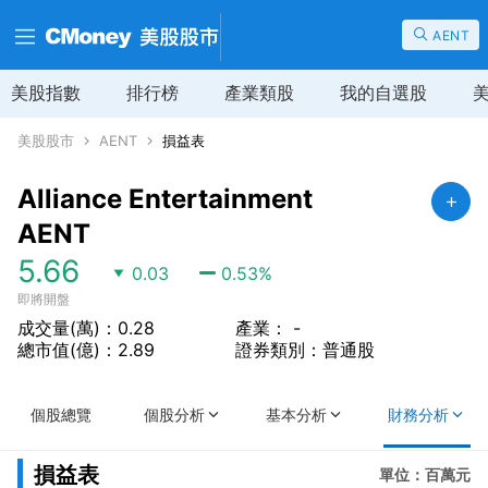
AENT
美股指數
排行榜
產業類股
我的自選股
美股股市
AENT
損益表
Alliance Entertainment
AENT
5.66
0.03
0.53
%
即將開盤
成交量(萬)：0.28
產業： -
總市值(億)：2.89
證券類別：普通股
個股總覽
個股分析
基本分析
財務分析
損益表
單位：百萬元