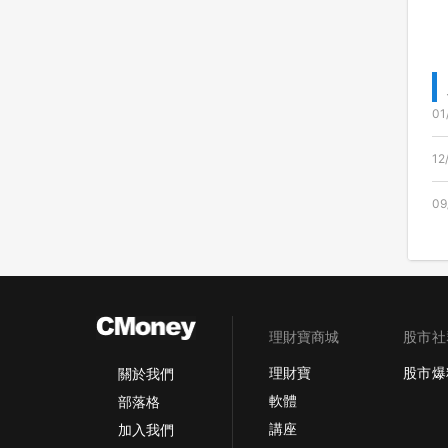
01
12
09
理財寶商城
股市社
理財寶
股市爆
關於我們
軟體
部落格
講座
加入我們