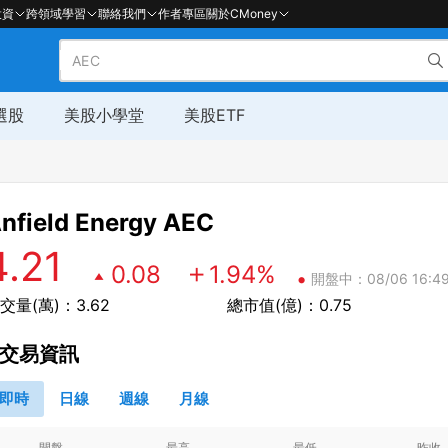
投資
跨領域學習
聯絡我們
作者專區
關於CMoney
選股
美股小學堂
美股ETF
nfield Energy
AEC
4.21
0.08
1.94
%
•
開盤中：08/06 16:49
交量(萬)：3.62
總市值(億)：0.75
交易資訊
即時
日線
週線
月線
開盤
最高
最低
昨收