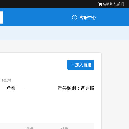
結帳
登入/註冊
客服中心
加入自選
 (臺灣)
產業： -
證券類別：普通股
單量
總量