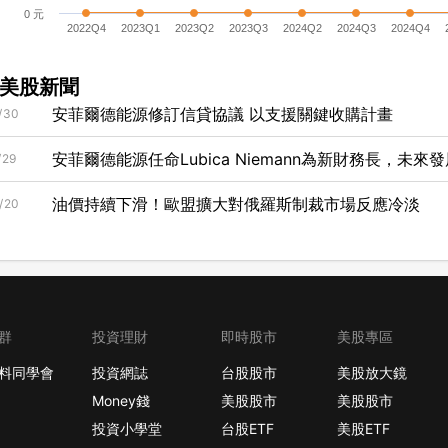
0 元
2022Q4
2023Q1
2023Q2
2023Q3
2024Q2
2024Q3
2024Q4
美股新聞
安菲爾德能源修訂信貸協議 以支援關鍵收購計畫
/30
安菲爾德能源任命Lubica Niemann為新財務長，未
/29
油價持續下滑！歐盟擴大對俄羅斯制裁市場反應冷淡
/20
群
投資理財
即時股市
美股專區
料同學會
投資網誌
台股股市
美股放大鏡
Money錢
美股股市
美股股市
投資小學堂
台股ETF
美股ETF