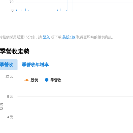
時報價採用延遲15分鐘，請
登入
或下載
美股K線
取得更即時的報價資訊。
季營收走勢
季營收
季營收年增率
12 元
股價
季營收
8 元
股價
4 元