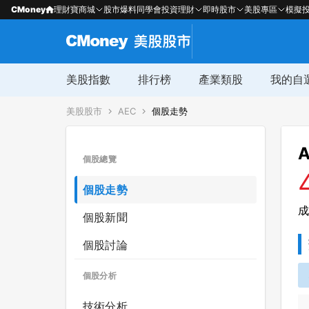
CMoney
理財寶商城
股市爆料同學會
投資理財
即時股市
美股專區
模擬
美股指數
排行榜
產業類股
我的自
美股股市
AEC
個股走勢
A
個股總覽
個股走勢
成
個股新聞
個股討論
個股分析
技術分析