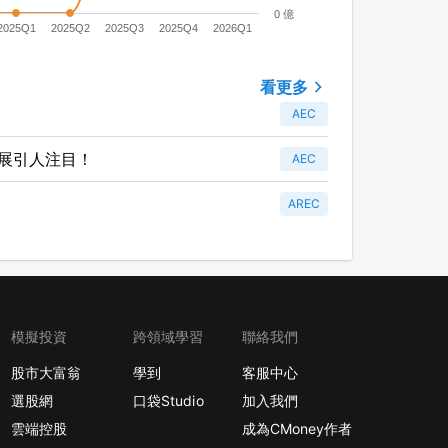
0 億
2025Q1
2025Q2
2025Q3
2025Q4
2026Q1
看更多
AEC
來發展引人注目！
AEC
AREC
模擬投資
跨領域學習
聯絡我們
股市大富翁
學到
客服中心
選股網
口袋Studio
加入我們
雲端控股
成為CMoney作者