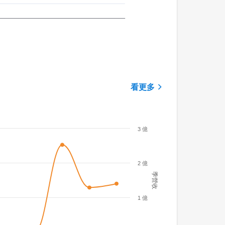
看更多
3 億
2 億
季營收
1 億