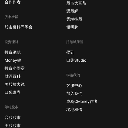
合作作者
股市大富翁
選股網
股市社群
雲端控股
股市爆料同學會
報明牌
投資理財
跨領域學習
投資網誌
學到
Money錢
口袋Studio
投資小學堂
聯絡我們
財經百科
美股放大鏡
客服中心
口袋證券
加入我們
成為CMoney作者
即時股市
場地租借
台股股市
美股股市