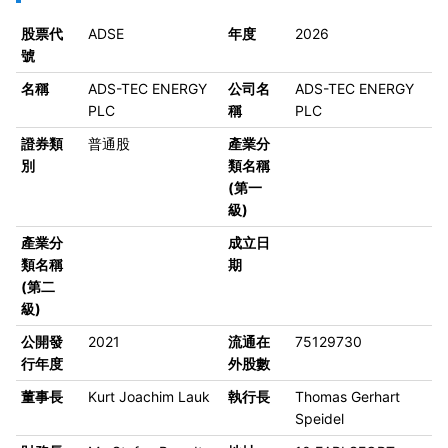
股票代
ADSE
年度
2026
號
名稱
ADS-TEC ENERGY
公司名
ADS-TEC ENERGY
PLC
稱
PLC
證券類
普通股
產業分
別
類名稱
(第一
級)
產業分
成立日
類名稱
期
(第二
級)
公開發
2021
流通在
75129730
行年度
外股數
董事長
Kurt Joachim Lauk
執行長
Thomas Gerhart
Speidel