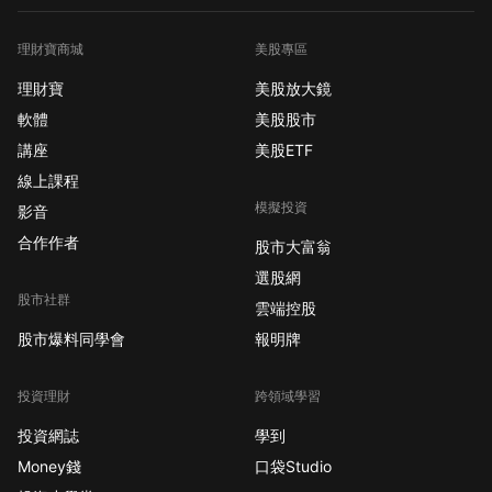
理財寶商城
美股專區
理財寶
美股放大鏡
軟體
美股股市
講座
美股ETF
線上課程
模擬投資
影音
合作作者
股市大富翁
選股網
股市社群
雲端控股
股市爆料同學會
報明牌
投資理財
跨領域學習
投資網誌
學到
Money錢
口袋Studio