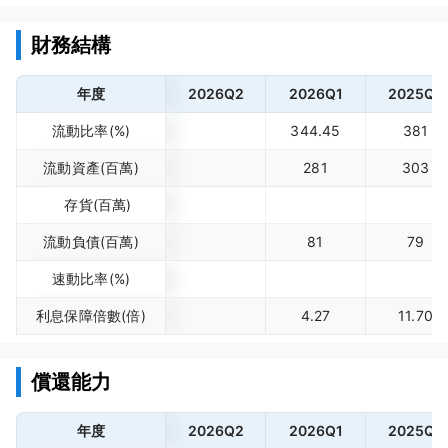
財務結構
年度
2026Q2
2026Q1
2025Q4
流動比率(%)
344.45
381
流動資產(百萬)
281
303
存貨(百萬)
流動負債(百萬)
81
79
速動比率(%)
利息保障倍數(倍)
4.27
11.70
償還能力
年度
2026Q2
2026Q1
2025Q4