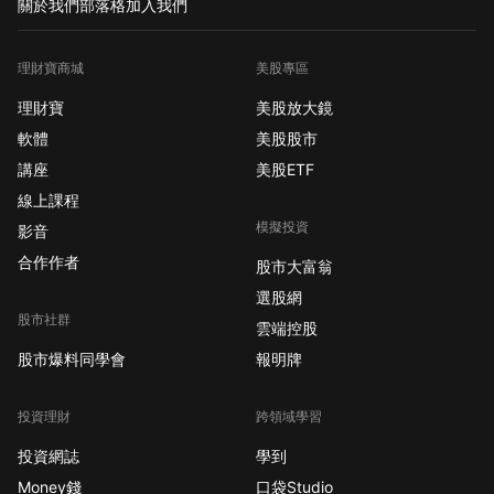
關於我們
部落格
加入我們
理財寶商城
美股專區
理財寶
美股放大鏡
軟體
美股股市
講座
美股ETF
線上課程
模擬投資
影音
合作作者
股市大富翁
選股網
股市社群
雲端控股
股市爆料同學會
報明牌
投資理財
跨領域學習
投資網誌
學到
Money錢
口袋Studio