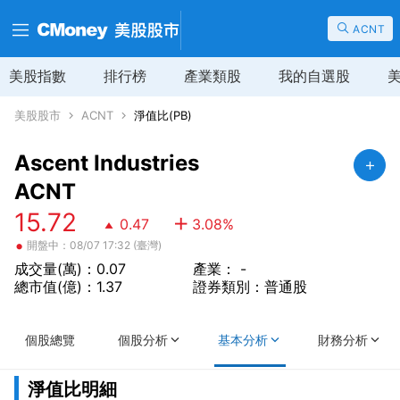
ACNT
美股指數
排行榜
產業類股
我的自選股
美股股市
ACNT
淨值比(PB)
Ascent Industries
ACNT
15.72
0.47
3.08
%
•
開盤中：08/07 17:32 (臺灣)
成交量(萬)：0.07
產業： -
總市值(億)：1.37
證券類別：普通股
個股總覽
個股分析
基本分析
財務分析
淨值比明細