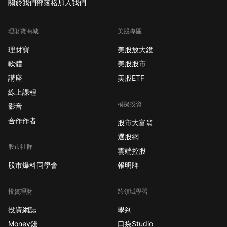
關於我們
部落格
加入我們
理財寶商城
美股專區
理財寶
美股放大鏡
軟體
美股股市
講座
美股ETF
線上課程
模擬投資
影音
合作作者
股市大富翁
選股網
股市社群
雲端控股
股市爆料同學會
報明牌
投資理財
跨領域學習
投資網誌
學到
Money錢
口袋Studio