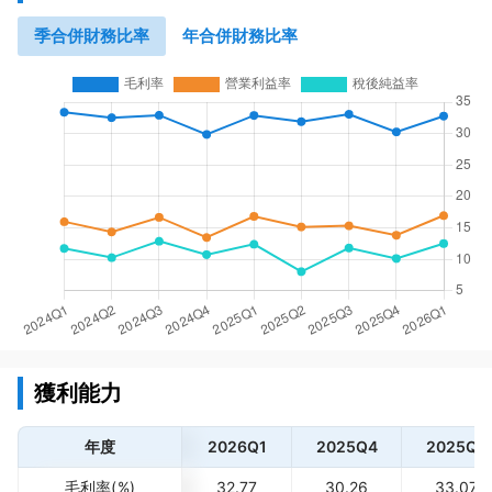
季合併財務比率
年合併財務比率
獲利能力
年度
2026Q1
2025Q4
2025Q3
毛利率(%)
32.77
30.26
33.07