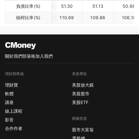
負債比率(%)
51.30
51.13
50.66
槓桿比率(%)
110.69
109.86
106.18
關於我們
部落格
加入我們
理財寶商城
美股專區
理財寶
美股放大鏡
軟體
美股股市
講座
美股ETF
線上課程
模擬投資
影音
合作作者
股市大富翁
選股網