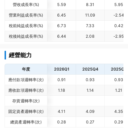
營收成長率(%)
5.59
8.31
5.95
營業利益成長率(%)
6.45
11.09
-2.54
稅前純益成長率(%)
6.73
7.33
0.42
稅後純益成長率(%)
6.44
2.08
-2.95
經營能力
年度
2026Q1
2025Q4
2025Q3
應付款項週轉率(次)
0.91
0.93
0.93
應收款項週轉率(次)
1.18
1.14
1.21
存貨週轉率(次)
固定資產週轉率(次)
4.11
4.09
4.35
總資產週轉率(次)
0.28
0.27
0.29