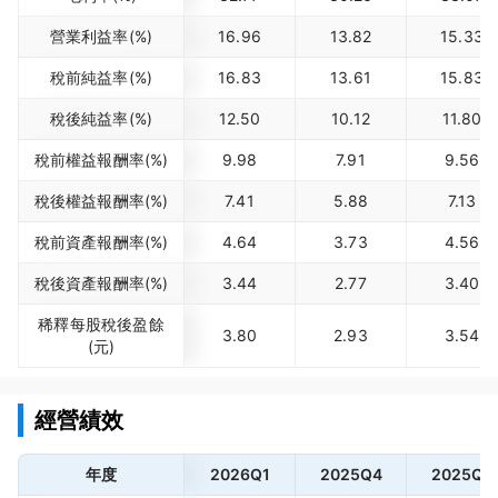
營業利益率(%)
16.96
13.82
15.33
稅前純益率(%)
16.83
13.61
15.83
稅後純益率(%)
12.50
10.12
11.80
稅前權益報酬率(%)
9.98
7.91
9.56
稅後權益報酬率(%)
7.41
5.88
7.13
稅前資產報酬率(%)
4.64
3.73
4.56
稅後資產報酬率(%)
3.44
2.77
3.40
稀釋每股稅後盈餘
3.80
2.93
3.54
(元)
經營績效
年度
2026Q1
2025Q4
2025Q3