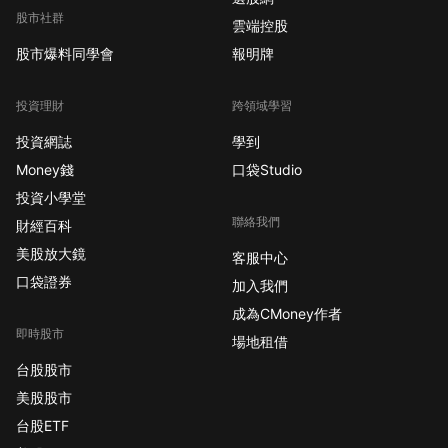
股市社群
雲端控股
股市爆料同學會
報明牌
投資理財
跨領域學習
投資網誌
學到
Money錢
口袋Studio
投資小學堂
聯絡我們
財經百科
美股放大鏡
客服中心
口袋證券
加入我們
成為CMoney作者
即時股市
場地租借
台股股市
美股股市
台股ETF