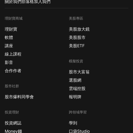
關於我們
部落格
加入我們
理財寶商城
美股專區
理財寶
美股放大鏡
軟體
美股股市
講座
美股ETF
線上課程
模擬投資
影音
合作作者
股市大富翁
選股網
股市社群
雲端控股
股市爆料同學會
報明牌
投資理財
跨領域學習
投資網誌
學到
Money錢
口袋Studio