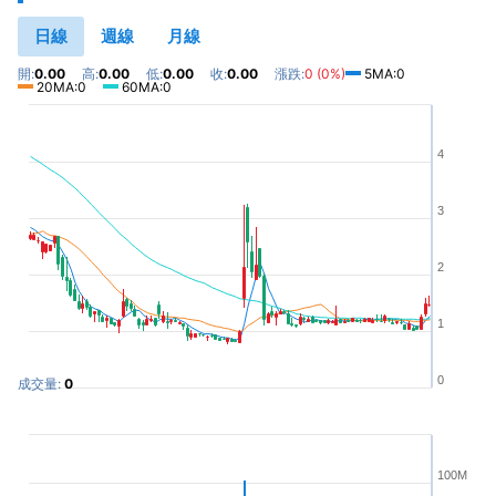
日線
週線
月線
開:
0.00
高:
0.00
低:
0.00
收:
0.00
漲跌:
0 (0%)
5MA:0
20MA:0
60MA:0
4
3
2
1
0
成交量:
0
100M