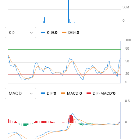
50M
0
K(9):
0
D(9):
0
100
80
50
20
0
DIF:
0
MACD:
0
DIF-MACD:
0
0.5
0