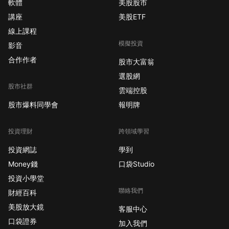
軟體
美股股市
講座
美股ETF
線上課程
模擬投資
影音
合作作者
股市大富翁
選股網
股市社群
雲端控股
股市爆料同學會
報明牌
投資理財
跨領域學習
投資網誌
學到
Money錢
口袋Studio
投資小學堂
聯絡我們
財經百科
美股放大鏡
客服中心
口袋證券
加入我們