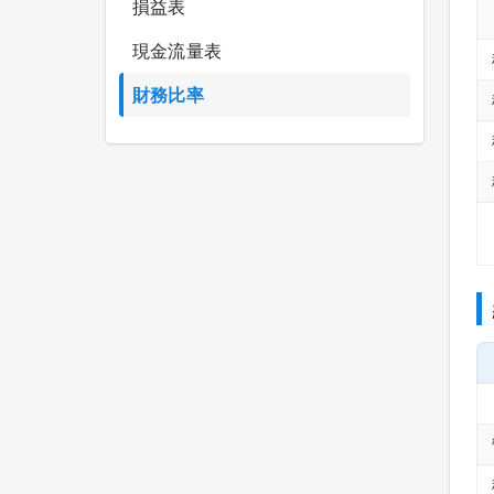
損益表
現金流量表
財務比率