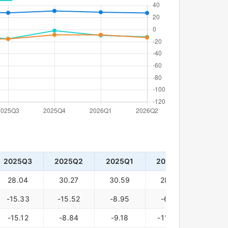
2025Q3
2025Q2
2025Q1
2024Q4
2024
28.04
30.27
30.59
28.65
24.4
-15.33
-15.52
-8.95
-6.45
-25.
-15.12
-8.84
-9.18
-119.37
-27.