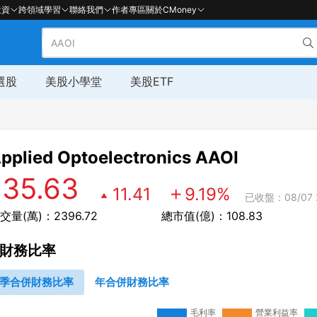
投資
跨領域學習
聯絡我們
作者專區
關於CMoney
選股
美股小學堂
美股ETF
pplied Optoelectronics
AAOI
135.63
11.41
9.19
%
已收盤：08/07 2
交量(萬)：2396.72
總市值(億)：108.83
財務比率
季合併財務比率
年合併財務比率