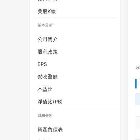
美股K線
基本分析
公司簡介
股利政策
EPS
營收盈餘
本益比
淨值比(PB)
財務分析
資產負債表