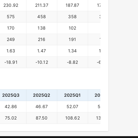
230.92
211.37
187.87
177.14
160.
575
458
358
301
188
170
138
102
88
64
249
216
191
170
117
1.63
1.47
1.34
1.25
1.0
-18.91
-10.12
-8.82
-67.24
-9.4
2025Q3
2025Q2
2025Q1
2024Q4
2024
42.86
46.67
52.07
58.12
48.2
75.02
87.50
108.62
138.76
93.3