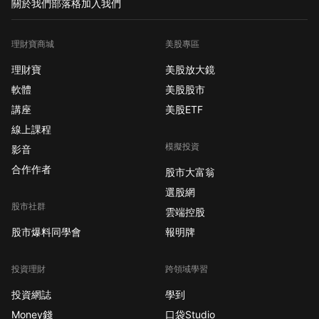
關於我們
部落格
加入我們
理財寶商城
美股專區
理財寶
美股放大鏡
軟體
美股股市
講座
美股ETF
線上課程
模擬投資
影音
合作作者
股市大富翁
選股網
股市社群
雲端控股
股市爆料同學會
報明牌
投資理財
跨領域學習
投資網誌
學到
Money錢
口袋Studio