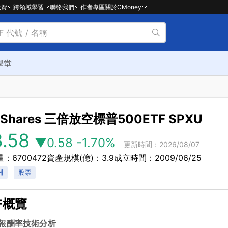
投資
跨領域學習
聯絡我們
作者專區
關於CMoney
學堂
oShares 三倍放空標普500ETF
SPXU
3.58
▼0.58
-1.70%
更新時間：2026/08/07
：6700472
資產規模(億)：3.9
成立時間：2009/06/25
洲
股票
F概覽
報酬率
技術分析