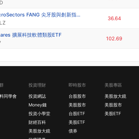
D
MicroSectors FANG 尖牙股與創新指數每日三倍做多ETN
36.64
LZ
hares 擴展科技軟體類股ETF
102.69
V
群
投資理財
即時股市
美股專區
料同學會
投資網誌
台股股市
美股放大鏡
Money錢
美股股市
美股股市
投資小學堂
台股ETF
美股ETF
財經百科
美股ETF
美股放大鏡
債券