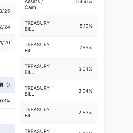
Assets /
53.91%
Cash
3/25
TREASURY
8.10%
2/24
BILL
1/20
TREASURY
7.59%
BILL
TREASURY
3.04%
BILL
價
TREASURY
3.04%
BILL
.03%
TREASURY
2.53%
BILL
TREASURY