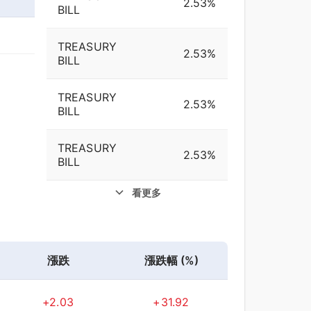
2.53%
BILL
TREASURY
2.53%
BILL
TREASURY
2.53%
BILL
TREASURY
2.53%
BILL
看更多
漲跌
漲跌幅 (%)
+2.03
+31.92