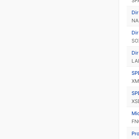
SP
D
NA
Di
SO
Di
LA
S
XM
S
XS
FN
Pr