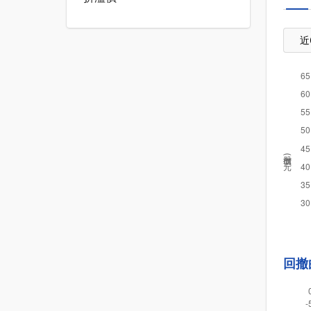
近
股價(元)
回撤