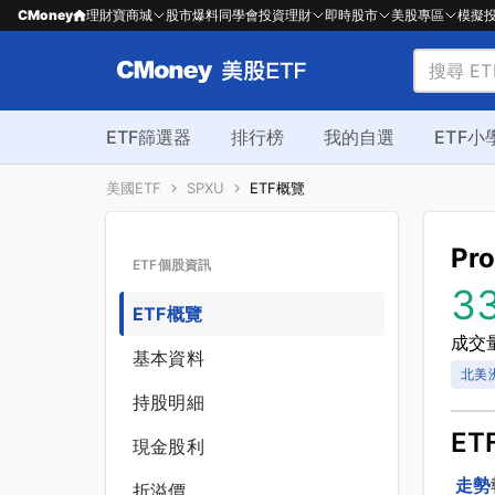
CMoney
理財寶商城
股市爆料同學會
投資理財
即時股市
美股專區
模擬
ETF篩選器
排行榜
我的自選
ETF小
美國ETF
SPXU
ETF概覽
Pr
ETF個股資訊
3
ETF概覽
成交量
基本資料
北美
持股明細
ET
現金股利
走勢
折溢價