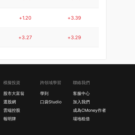
+1.20
+3.39
+3.27
+3.29
模擬投資
跨領域學習
聯絡我們
股市大富翁
學到
客服中心
選股網
口袋Studio
加入我們
雲端控股
成為CMoney作者
報明牌
場地租借