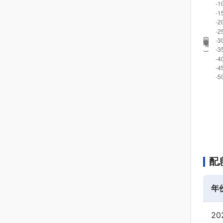
回撤率(
%
)
配
年
20