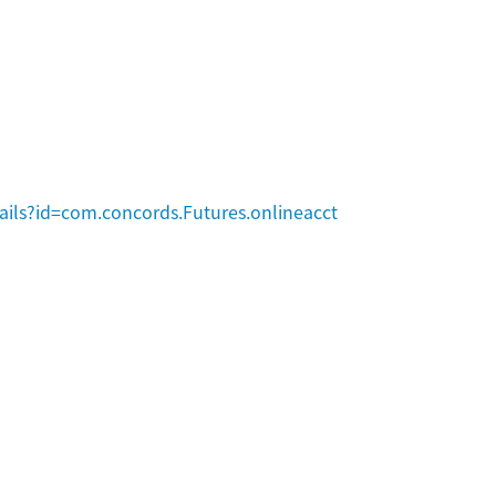
tails?id=com.concords.Futures.onlineacct