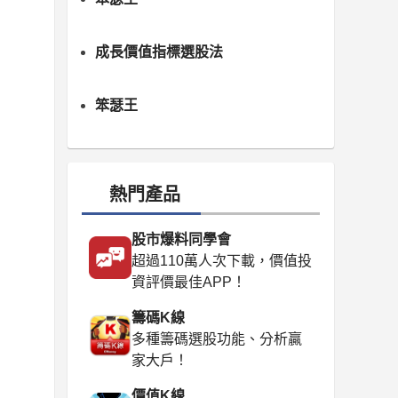
成長價值指標選股法
笨瑟王
熱門產品
股市爆料同學會
超過110萬人次下載，價值投
資評價最佳APP！
籌碼K線
多種籌碼選股功能、分析贏
家大戶！
價值K線